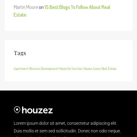
Martin Moore
on
15 Best Blogs To Follow About Real
Estate
Tags
Apartment
Business Development
House for families
Houzez
Luxury
Real Estate
Lorem ipsum dolor sit amet, consectetur adipiscing elit.
Duis mollis et sem sed sollicitudin. Donec non odio neque.