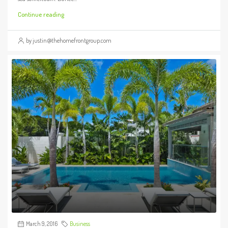
Continue reading
by justin@thehomefrontgroup.com
March 9, 2016
Business