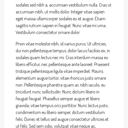
sodales sed nibh a, accumsan vestibulum nulla. Cras ut
accumsan nibh, ut mollis dolor. Integer vitae sapien
eget massa ullamcorper sodales eu et augue. Etiam
sagittis rutrum sapien in feugiat. Nunc vitae mi urna.
Vestibulum consectetur ornare dolor.
Proin vitae molestie nibh, id varius purus. Ut ultricies,
dui non pellentesque tempus, dolor lacus facilisis ex, in
sodales quam lectus nec mi. Cras interdum massa eu
libero efficitur, nec pellentesque ante laoreet. Praesent
tristique pellentesque ligula vitae imperdiet. Mauris
elementum augue tortor, vitae rhoncus justo ornare
non. Pellentesque pharetra quam ac nibh iaculis, eu
tincidunt nunc sollicitudin. Nunc dictum libero in
feugiat feugiat. Phasellus semper augue et libero
gravida, vitae tempus orci porttitor. Nunc lectus justo,
condimentum eu libero semper, dictum vestibulum
felis. Donec et tellus sed augue consectetur ultricies et
ut felis. Sed sem odio, volutpat vitae neque ac,