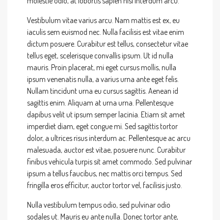
molestie odio, at lobortis sapien nisl interdum arcu.
Vestibulum vitae varius arcu. Nam mattis est ex, eu
iaculis sem euismod nec. Nulla facilisis est vitae enim
dictum posuere. Curabitur est tellus, consectetur vitae
tellus eget, scelerisque convallis ipsum. Ut id nulla
mauris. Proin placerat, mi eget cursus mollis, nulla
ipsum venenatis nulla, a varius urna ante eget felis.
Nullam tincidunt urna eu cursus sagittis. Aenean id
sagittis enim. Aliquam at urna urna. Pellentesque
dapibus velit ut ipsum semper lacinia. Etiam sit amet
imperdiet diam, eget congue mi. Sed sagittis tortor
dolor, a ultrices risus interdum ac. Pellentesque ac arcu
malesuada, auctor est vitae, posuere nunc. Curabitur
finibus vehicula turpis sit amet commodo. Sed pulvinar
ipsum a tellus faucibus, nec mattis orci tempus. Sed
fringilla eros efficitur, auctor tortor vel, facilisis justo.
Nulla vestibulum tempus odio, sed pulvinar odio
sodales ut. Mauris eu ante nulla. Donec tortor ante,