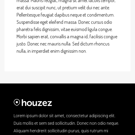
massa. Mauris feugiat, magna sit amet iaculis tempor,
erat dui suscipit nunc, ut pretium velit dui nec ante.
Pellentesque feugiat dapibus neque et condimentum.
Suspendisse eget eleifend massa. Donec cursus odio
pharetra felis dignissim, vitae euismod ligula congue.
Morbi sapien erat, convallis a magna id, facilisis congue
justo. Donec nec mauris nulla. Sed dictum rhoncus
nulla, in imperdiet enim dignissim non.
Lorem ipsum dolor sit amet, consectetur adipiscing elit.
Duis mollis et sem sed sollicitudin. Donec non odio neque.
Aliquam hendrerit sollicitudin purus, quis rutrum mi